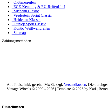
Oldtimerreifen
ECE-Kennung & EU-Reifenlabel
Michelin Classic
Vredestein Sprint Classic
Heidenau Klassik
Dunlop Sport Classic
Kontio Weißwandreifen
Sitemap
Zahlungsmethoden
Alle Preise inkl. gesetzl. MwSt. zzgl.
Versandkosten
. Die durchges
Vintage Wheels © 2009 - 2026 | Template © 2026 by Karl | Betr
Reisemobile online mieten und vermieten
Einstellungen