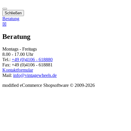
Schließen
Beratung
☒
Beratung
Montags - Freitags
8.00 - 17.00 Uhr
Tel.:
+49 (0)4106 - 618880
Fax: +49 (0)4106 - 618881
Kontaktformular
Mail:
info@vintagewheels.de
mod
ified eCommerce Shopsoftware © 2009-2026