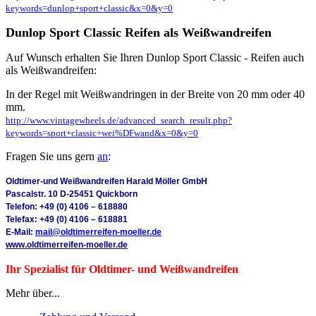
keywords=dunlop+sport+classic&x=0&y=0
Dunlop Sport Classic Reifen als Weißwandreifen
Auf Wunsch erhalten Sie Ihren Dunlop Sport Classic - Reifen auch
als Weißwandreifen:
In der Regel mit Weißwandringen in der Breite von 20 mm oder 40
mm.
http://www.vintagewheels.de/advanced_search_result.php?
keywords=sport+classic+wei%DFwand&x=0&y=0
Fragen Sie uns gern
an
:
Oldtimer-und Weißwandreifen Harald Möller GmbH
Pascalstr. 10 D-25451 Quickborn
Telefon: +49 (0) 4106 – 618880
Telefax: +49 (0) 4106 – 618881
E-Mail:
mail@oldtimerreifen-moeller.de
www.oldtimerreifen-moeller.de
Ihr Spezialist für Oldtimer- und Weißwandreifen
Mehr über...