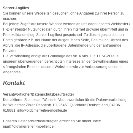
Server-Logfiles
Sie können unsere Webseiten besuchen, ohne Angaben zu Ihrer Person zu
machen.
Bei jedem Zugriff auf unsere Website werden an uns oder unseren Webhoster /
IT-Dienstleister Nutzungsdaten durch Ihren Internet Browser übermittelt und in
Protokolldaten (sog. Server-Logfiles) gespeichert. Zu diesen gespeicherten
Daten gehören z.B. der Name der aufgerufenen Seite, Datum und Uhrzeit des
Abrufs, die IP-Adresse, die übertragene Datenmenge und der anfragende
Provider.
Die Verarbeitung erfolgt auf Grundlage des Art. 6 Abs. 1 lit. f DSGVO aus
unserem überwiegenden berechtigten Interesse an der Gewährleistung eines
störungsfreien Betriebs unserer Website sowie zur Verbesserung unseres
Angebotes.
Kontakt
Verantwortlicher
/Datenschutzbeauftragter
Kontaktieren Sie uns auf Wunsch. Verantwortlicher für die Datenverarbeitung
ist:
Waldemar Zitzer,
Pascalstr. 10,
25451
Quickborn
Deutschland,
04106 -
618881,
înfo@oldtimerreifen-moeller.de
Unseren Datenschutzbeauftragten erreichen Sie direkt unter:
mail@oldtimerreifen-moeller.de