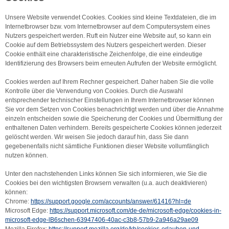
Unsere Website verwendet Cookies. Cookies sind kleine Textdateien, die im
Internetbrowser bzw. vom Internetbrowser auf dem Computersystem eines
Nutzers gespeichert werden. Ruft ein Nutzer eine Website auf, so kann ein
Cookie auf dem Betriebssystem des Nutzers gespeichert werden. Dieser
Cookie enthält eine charakteristische Zeichenfolge, die eine eindeutige
Identifizierung des Browsers beim erneuten Aufrufen der Website ermöglicht.
Cookies werden auf Ihrem Rechner gespeichert. Daher haben Sie die volle
Kontrolle über die Verwendung von Cookies. Durch die Auswahl
entsprechender technischer Einstellungen in Ihrem Internetbrowser können
Sie vor dem Setzen von Cookies benachrichtigt werden und über die Annahme
einzeln entscheiden sowie die Speicherung der Cookies und Übermittlung der
enthaltenen Daten verhindern. Bereits gespeicherte Cookies können jederzeit
gelöscht werden. Wir weisen Sie jedoch darauf hin, dass Sie dann
gegebenenfalls nicht sämtliche Funktionen dieser Website vollumfänglich
nutzen können.
Unter den nachstehenden Links können Sie sich informieren, wie Sie die
Cookies bei den wichtigsten Browsern verwalten (u.a. auch deaktivieren)
können:
Chrome:
https://support.google.com/accounts/answer/61416?hl=de
Microsoft Edge:
https://support.microsoft.com/de-de/microsoft-edge/cookies-in-
microsoft-edge-lB6schen-63947406-40ac-c3b8-57b9-2a946a29ae09