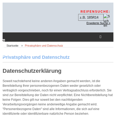
Sprungnavigation
Springe zur Navigation
Springe zum Inhalt
Springe zum Login-But
REIFENSUCHE:
Erweiterte Suche »
Beratung
Startseite
Privatsphäre und Datenschutz
Privatsphäre und Datenschutz
Datenschutzerklärung
Soweit nachstehend keine anderen Angaben gemacht werden, ist die
Bereitstellung Ihrer personenbezogenen Daten weder gesetzlich oder
vertraglich vorgeschrieben, noch für einen Vertragsabschluss erforderlich. Sie
sind zur Bereitstellung der Daten nicht verpflichtet. Eine Nichtbereitstellung hat
keine Folgen. Dies gilt nur soweit bei den nachfolgenden
Verarbeitungsvorgängen keine anderweitige Angabe gemacht wird.
"Personenbezogene Daten" sind alle Informationen, die sich auf eine
identifizierte oder identifizierbare natürliche Person beziehen.