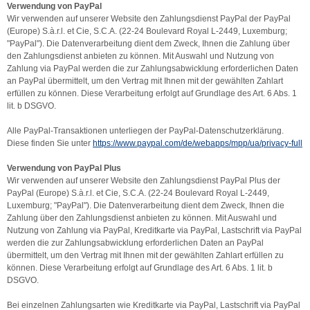
Verwendung von PayPal
Wir verwenden auf unserer Website den Zahlungsdienst PayPal der PayPal
(Europe) S.à.r.l. et Cie, S.C.A. (22-24 Boulevard Royal L-2449, Luxemburg;
"PayPal"). Die Datenverarbeitung dient dem Zweck, Ihnen die Zahlung über
den Zahlungsdienst anbieten zu können. Mit Auswahl und Nutzung von
Zahlung via PayPal werden die zur Zahlungsabwicklung erforderlichen Daten
an PayPal übermittelt, um den Vertrag mit Ihnen mit der gewählten Zahlart
erfüllen zu können. Diese Verarbeitung erfolgt auf Grundlage des Art. 6 Abs. 1
lit. b DSGVO.
Alle PayPal-Transaktionen unterliegen der PayPal-Datenschutzerklärung.
Diese finden Sie unter
https://www.paypal.com/de/webapps/mpp/ua/privacy-full
Verwendung von PayPal Plus
Wir verwenden auf unserer Website den Zahlungsdienst PayPal Plus der
PayPal (Europe) S.à.r.l. et Cie, S.C.A. (22-24 Boulevard Royal L-2449,
Luxemburg; "PayPal"). Die Datenverarbeitung dient dem Zweck, Ihnen die
Zahlung über den Zahlungsdienst anbieten zu können. Mit Auswahl und
Nutzung von Zahlung via PayPal, Kreditkarte via PayPal, Lastschrift via PayPal
werden die zur Zahlungsabwicklung erforderlichen Daten an PayPal
übermittelt, um den Vertrag mit Ihnen mit der gewählten Zahlart erfüllen zu
können. Diese Verarbeitung erfolgt auf Grundlage des Art. 6 Abs. 1 lit. b
DSGVO.
Bei einzelnen Zahlungsarten wie Kreditkarte via PayPal, Lastschrift via PayPal