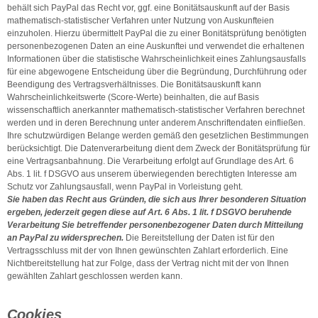
behält sich PayPal das Recht vor, ggf. eine Bonitätsauskunft auf der Basis
mathematisch-statistischer Verfahren unter Nutzung von Auskunfteien
einzuholen. Hierzu übermittelt PayPal die zu einer Bonitätsprüfung benötigten
personenbezogenen Daten an eine Auskunftei und verwendet die erhaltenen
Informationen über die statistische Wahrscheinlichkeit eines Zahlungsausfalls
für eine abgewogene Entscheidung über die Begründung, Durchführung oder
Beendigung des Vertragsverhältnisses. Die Bonitätsauskunft kann
Wahrscheinlichkeitswerte (Score-Werte) beinhalten, die auf Basis
wissenschaftlich anerkannter mathematisch-statistischer Verfahren berechnet
werden und in deren Berechnung unter anderem Anschriftendaten einfließen.
Ihre schutzwürdigen Belange werden gemäß den gesetzlichen Bestimmungen
berücksichtigt. Die Datenverarbeitung dient dem Zweck der Bonitätsprüfung für
eine Vertragsanbahnung. Die Verarbeitung erfolgt auf Grundlage des Art. 6
Abs. 1 lit. f DSGVO aus unserem überwiegenden berechtigten Interesse am
Schutz vor Zahlungsausfall, wenn PayPal in Vorleistung geht.
Sie haben das Recht aus Gründen, die sich aus Ihrer besonderen Situation
ergeben, jederzeit gegen diese auf Art. 6 Abs. 1 lit. f DSGVO beruhende
Verarbeitung Sie betreffender personenbezogener Daten durch Mitteilung
an PayPal zu widersprechen.
Die Bereitstellung der Daten ist für den
Vertragsschluss mit der von Ihnen gewünschten Zahlart erforderlich. Eine
Nichtbereitstellung hat zur Folge, dass der Vertrag nicht mit der von Ihnen
gewählten Zahlart geschlossen werden kann.
Cookies