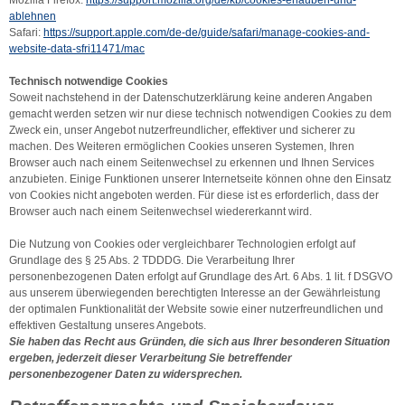
Mozilla Firefox:
https://support.mozilla.org/de/kb/cookies-erlauben-und-
ablehnen
Safari:
https://support.apple.com/de-de/guide/safari/manage-cookies-and-
website-data-sfri11471/mac
Technisch notwendige Cookies
Soweit nachstehend in der Datenschutzerklärung keine anderen Angaben
gemacht werden setzen wir nur diese technisch notwendigen Cookies zu dem
Zweck ein, unser Angebot nutzerfreundlicher, effektiver und sicherer zu
machen. Des Weiteren ermöglichen Cookies unseren Systemen, Ihren
Browser auch nach einem Seitenwechsel zu erkennen und Ihnen Services
anzubieten. Einige Funktionen unserer Internetseite können ohne den Einsatz
von Cookies nicht angeboten werden. Für diese ist es erforderlich, dass der
Browser auch nach einem Seitenwechsel wiedererkannt wird.
Die Nutzung von Cookies oder vergleichbarer Technologien erfolgt auf
Grundlage des § 25 Abs. 2 TDDDG. Die Verarbeitung Ihrer
personenbezogenen Daten erfolgt auf Grundlage des Art. 6 Abs. 1 lit. f DSGVO
aus unserem überwiegenden berechtigten Interesse an der Gewährleistung
der optimalen Funktionalität der Website sowie einer nutzerfreundlichen und
effektiven Gestaltung unseres Angebots.
Sie haben das Recht aus Gründen, die sich aus Ihrer besonderen Situation
ergeben, jederzeit dieser Verarbeitung Sie betreffender
personenbezogener Daten zu widersprechen.