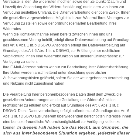
Vertragsteils, den Sie widerrufen möchten sowie den Zeitpunkt (Datum und
Uhrzeit) der Absendung der Widerrufserklärung) nur in dem von Ihnen zur
Verfügung gestellten Umfang. Die Datenverarbeitung dient dem Zweck, Ihnen
die gesetzlich vorgeschriebene Möglichkeit zum Widerruf Ihres Vertrages zur
Verfügung zu stellen sowie der ordnungsgemäßen Bearbeitung Ihres
Widerrufes.
Wenn die Kontaktaufnahme einen bereits zwischen Ihnen und uns
geschlossenen Vertrag betrifft, erfolgt diese Datenverarbeitung auf Grundlage
des Art. 6 Abs. 1 lit. b DSGVO. Ansonsten erfolgt die Datenverarbeitung auf
Grundlage des Art. 6 Abs. 1 lit. c DSGVO, zur Erfüllung einer rechtlichen
Verpflichtung Ihnen eine Widerrufsfunktion auf unserer Onlinepräsenz zur
Verfügung zu stellen.
Ihre E-Mail-Adresse nutzen wir nur zur Bearbeitung Ihrer Widerrufserklärung.
Ihre Daten werden anschließend unter Beachtung gesetzlicher
Aufbewahrungsfristen gelöscht, sofern Sie der weitergehenden Verarbeitung
und Nutzung nicht zugestimmt haben.
Die Verarbeitung Ihrer personenbezogenen Daten dient dem Zweck, die
gesetzlichen Anforderungen an die Gestaltung der Widerrufsfunktion
rechtssicher zu erfüllen und erfolgt auf Grundlage des Art. 6 Abs. 1 lit. c
DSGVO. Diese Datenverarbeitung erfolgt außerdem auf Grundlage des Art. 6
Abs. 1 lit. f DSGVO aus unserem überwiegenden berechtigten Interesse Ihnen
eine benutzerfreundliche Widerrufsmöglichkeit zur Verfügung stellen zu
In diesem Fall haben Sie das Recht, aus Gründen, die
können.
sich aus Ihrer besonderen Situation ergeben, jederzeit dieser