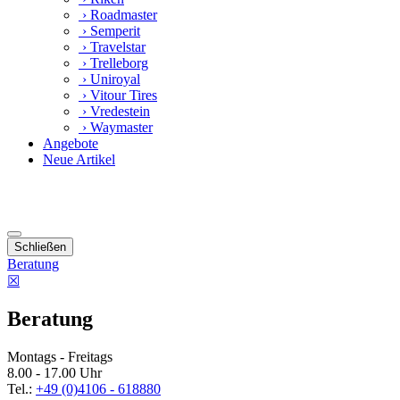
› Roadmaster
› Semperit
› Travelstar
› Trelleborg
› Uniroyal
› Vitour Tires
› Vredestein
› Waymaster
Angebote
Neue Artikel
Schließen
Beratung
☒
Beratung
Montags - Freitags
8.00 - 17.00 Uhr
Tel.:
+49 (0)4106 - 618880