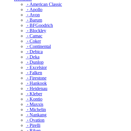
› American Classic
› Apollo
› Avon
› Barum
› BFGoodrich
› Blockley
› Camac
› Coker
› Continental
› Debica
› Deka
› Dunlop
› Excelsior
› Falken
› Firestone
› Hankook
› Heidenau
› Kleber
› Kontio
› Maxxis
› Michelin
› Nankang
› Ovation
› Pirelli
› Riken