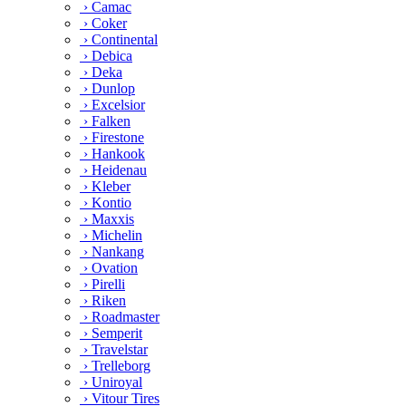
› Camac
› Coker
› Continental
› Debica
› Deka
› Dunlop
› Excelsior
› Falken
› Firestone
› Hankook
› Heidenau
› Kleber
› Kontio
› Maxxis
› Michelin
› Nankang
› Ovation
› Pirelli
› Riken
› Roadmaster
› Semperit
› Travelstar
› Trelleborg
› Uniroyal
› Vitour Tires