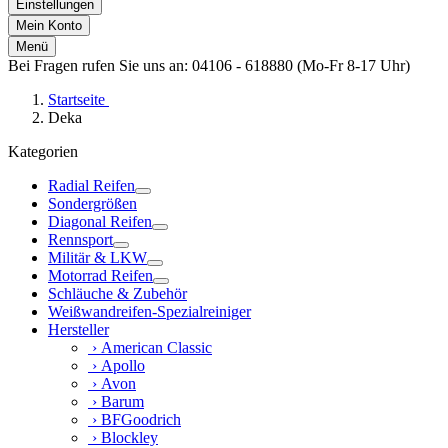
Einstellungen
Mein Konto
Menü
Bei Fragen rufen Sie uns an: 04106 - 618880 (Mo-Fr 8-17 Uhr)
Startseite
Deka
Kategorien
Radial Reifen
Sondergrößen
Diagonal Reifen
Rennsport
Militär & LKW
Motorrad Reifen
Schläuche & Zubehör
Weißwandreifen-Spezialreiniger
Hersteller
› American Classic
› Apollo
› Avon
› Barum
› BFGoodrich
› Blockley