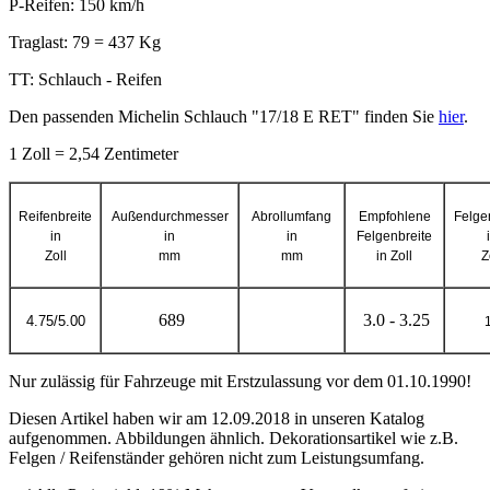
P-Reifen: 150 km/h
Traglast: 79 = 437 Kg
TT: Schlauch - Reifen
Den passenden Michelin Schlauch "17/18 E RET" finden Sie
hier
.
1 Zoll = 2,54 Zentimeter
Reifenbreite
Außendurchmesser
Abrollumfang
Empfohlene
Felge
in
in
in
Felgenbreite
Zoll
mm
mm
in Zoll
Z
689
3.0 - 3.25
4.75/5.00
Nur zulässig für Fahrzeuge mit Erstzulassung vor dem 01.10.1990!
Diesen Artikel haben wir am 12.09.2018 in unseren Katalog
aufgenommen. Abbildungen ähnlich. Dekorationsartikel wie z.B.
Felgen / Reifenständer gehören nicht zum Leistungsumfang.