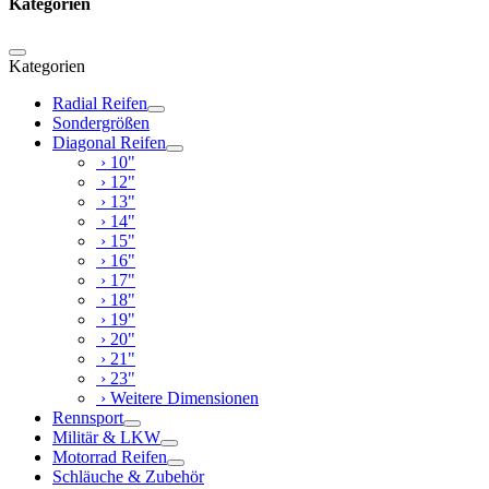
Kategorien
Kategorien
Radial Reifen
Sondergrößen
Diagonal Reifen
› 10"
› 12"
› 13"
› 14"
› 15"
› 16"
› 17"
› 18"
› 19"
› 20"
› 21"
› 23"
› Weitere Dimensionen
Rennsport
Militär & LKW
Motorrad Reifen
Schläuche & Zubehör