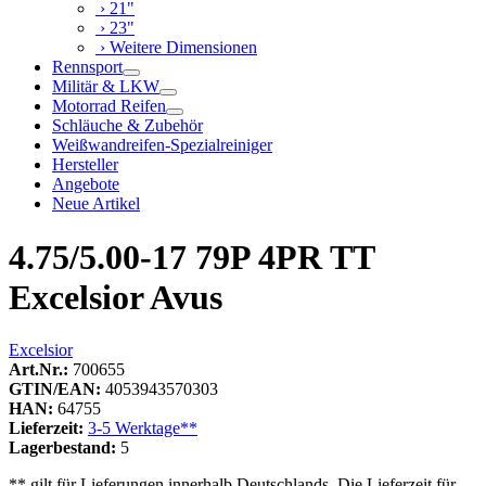
› 21"
› 23"
› Weitere Dimensionen
Rennsport
Militär & LKW
Motorrad Reifen
Schläuche & Zubehör
Weißwandreifen-Spezialreiniger
Hersteller
Angebote
Neue Artikel
4.75/5.00-17 79P 4PR TT
Excelsior Avus
Excelsior
Art.Nr.:
700655
GTIN/EAN:
4053943570303
HAN:
64755
Lieferzeit:
3-5 Werktage**
Lagerbestand:
5
** gilt für Lieferungen innerhalb Deutschlands. Die Lieferzeit für