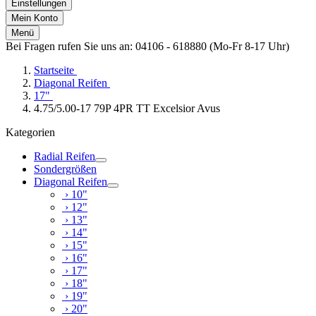
Einstellungen
Mein Konto
Menü
Bei Fragen rufen Sie uns an: 04106 - 618880 (Mo-Fr 8-17 Uhr)
Startseite
Diagonal Reifen
17"
4.75/5.00-17 79P 4PR TT Excelsior Avus
Kategorien
Radial Reifen
Sondergrößen
Diagonal Reifen
› 10"
› 12"
› 13"
› 14"
› 15"
› 16"
› 17"
› 18"
› 19"
› 20"