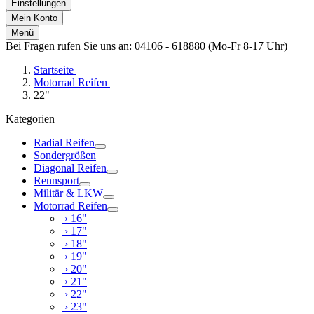
Einstellungen
Mein Konto
Menü
Bei Fragen rufen Sie uns an: 04106 - 618880 (Mo-Fr 8-17 Uhr)
Startseite
Motorrad Reifen
22"
Kategorien
Radial Reifen
Sondergrößen
Diagonal Reifen
Rennsport
Militär & LKW
Motorrad Reifen
› 16"
› 17"
› 18"
› 19"
› 20"
› 21"
› 22"
› 23"