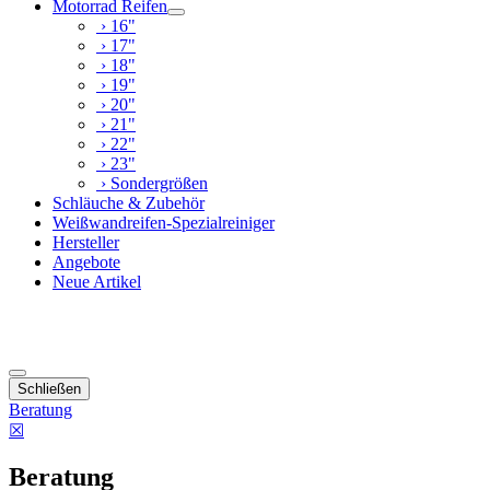
Motorrad Reifen
› 16"
› 17"
› 18"
› 19"
› 20"
› 21"
› 22"
› 23"
› Sondergrößen
Schläuche & Zubehör
Weißwandreifen-Spezialreiniger
Hersteller
Angebote
Neue Artikel
Schließen
Beratung
☒
Beratung