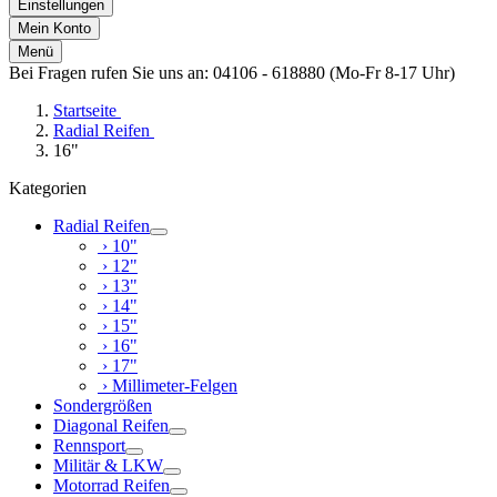
Einstellungen
Mein Konto
Menü
Bei Fragen rufen Sie uns an: 04106 - 618880 (Mo-Fr 8-17 Uhr)
Startseite
Radial Reifen
16"
Kategorien
Radial Reifen
› 10"
› 12"
› 13"
› 14"
› 15"
› 16"
› 17"
› Millimeter-Felgen
Sondergrößen
Diagonal Reifen
Rennsport
Militär & LKW
Motorrad Reifen