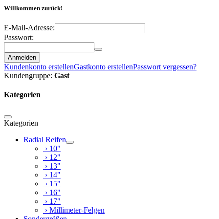
Willkommen zurück!
E-Mail-Adresse:
Passwort:
Anmelden
Kundenkonto erstellen
Gastkonto erstellen
Passwort vergessen?
Kundengruppe:
Gast
Kategorien
Kategorien
Radial Reifen
› 10"
› 12"
› 13"
› 14"
› 15"
› 16"
› 17"
› Millimeter-Felgen
Sondergrößen