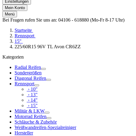
Einstellungen
Mein Konto
Menü
Bei Fragen rufen Sie uns an: 04106 - 618880 (Mo-Fr 8-17 Uhr)
Startseite
Rennsport
15"
225/60R15 96V TL Avon CR6ZZ
Kategorien
Radial Reifen
Sondergrößen
Diagonal Reifen
Rennsport
› 10"
› 13"
› 14"
› 15"
Militär & LKW
Motorrad Reifen
Schläuche & Zubehör
Weißwandreifen-Spezialreiniger
Hersteller