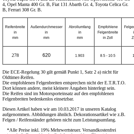
4, Opel Manta 400 Gr. B, Fiat 131 Abarth Gr. 4, Toyota Celica Gr.
B, Ferrari 308 Gr. B.
Reifenbreite
Außendurchmesser
Abrollumfang
Empfohlene
Felge
in
in
in
Felgenbreite
mm
mm
mm
in Zoll
Z
278
620
1.903
8.5 - 10.5
Die ECE-Regelung 30 gilt gemäß Punkt 1, Satz 2 a) nicht für
Oldtimer-Reifen.
Die empfohlenen Felgenbreiten entsprechen nicht der E.T.R.T.O.
Dort können andere, meist kleinere Angaben hinterlegt sein.
Die Reifen sind im Motorsporteinsatz auf den empfohlenen
Felgenbreiten bedenkenlos einsetzbar.
Diesen Artikel haben wir am 10.03.2017 in unseren Katalog
aufgenommen. Abbildungen ähnlich. Dekorationsartikel wie z.B.
Felgen / Reifenständer gehören nicht zum Leistungsumfang.
*Alle Preise inkl. 19% Mehrwertsteuer. Versandkostenfrei