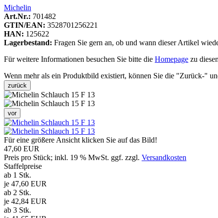
Michelin
Art.Nr.:
701482
GTIN/EAN:
3528701256221
HAN:
125622
Lagerbestand:
Fragen Sie gern an, ob und wann dieser Artikel wieder 
Für weitere Informationen besuchen Sie bitte die
Homepage
zu diesem
Wenn mehr als ein Produktbild existiert, können Sie die "Zurück-" u
zurück
vor
Für eine größere Ansicht klicken Sie auf das Bild!
47,60 EUR
Preis pro Stück; inkl. 19 % MwSt. ggf. zzgl.
Versandkosten
Staffelpreise
ab 1 Stk.
je 47,60 EUR
ab 2 Stk.
je 42,84 EUR
ab 3 Stk.