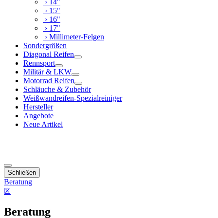
› 14"
› 15"
› 16"
› 17"
› Millimeter-Felgen
Sondergrößen
Diagonal Reifen
Rennsport
Militär & LKW
Motorrad Reifen
Schläuche & Zubehör
Weißwandreifen-Spezialreiniger
Hersteller
Angebote
Neue Artikel
Schließen
Beratung
☒
Beratung