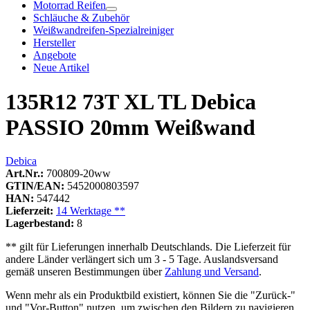
Motorrad Reifen
Schläuche & Zubehör
Weißwandreifen-Spezialreiniger
Hersteller
Angebote
Neue Artikel
135R12 73T XL TL Debica
PASSIO 20mm Weißwand
Debica
Art.Nr.:
700809-20ww
GTIN/EAN:
5452000803597
HAN:
547442
Lieferzeit:
14 Werktage **
Lagerbestand:
8
** gilt für Lieferungen innerhalb Deutschlands. Die Lieferzeit für
andere Länder verlängert sich um 3 - 5 Tage. Auslandsversand
gemäß unseren Bestimmungen über
Zahlung und Versand
.
Wenn mehr als ein Produktbild existiert, können Sie die "Zurück-"
und "Vor-Button" nutzen, um zwischen den Bildern zu navigieren.