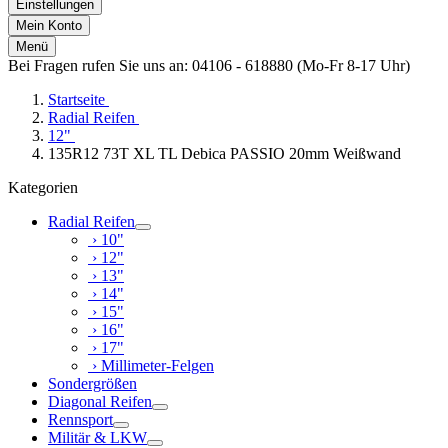
Einstellungen
Mein Konto
Menü
Bei Fragen rufen Sie uns an: 04106 - 618880 (Mo-Fr 8-17 Uhr)
Startseite
Radial Reifen
12"
135R12 73T XL TL Debica PASSIO 20mm Weißwand
Kategorien
Radial Reifen
› 10"
› 12"
› 13"
› 14"
› 15"
› 16"
› 17"
› Millimeter-Felgen
Sondergrößen
Diagonal Reifen
Rennsport
Militär & LKW