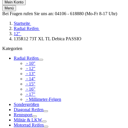
Mein Konto
Menü
Bei Fragen rufen Sie uns an: 04106 - 618880 (Mo-Fr 8-17 Uhr)
Startseite
Radial Reifen
12"
135R12 73T XL TL Debica PASSIO
Kategorien
Radial Reifen
› 10"
› 12"
› 13"
› 14"
› 15"
› 16"
› 17"
› Millimeter-Felgen
Sondergrößen
Diagonal Reifen
Rennsport
Militär & LKW
Motorrad Reifen