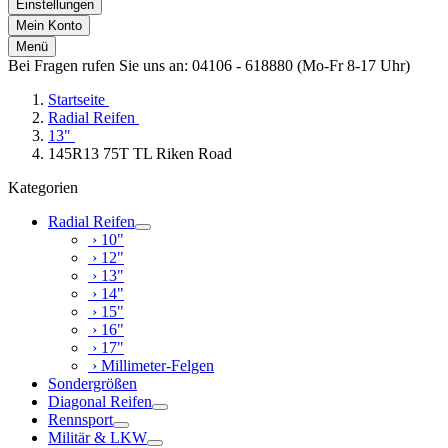
Einstellungen
Mein Konto
Menü
Bei Fragen rufen Sie uns an: 04106 - 618880 (Mo-Fr 8-17 Uhr)
Startseite
Radial Reifen
13"
145R13 75T TL Riken Road
Kategorien
Radial Reifen
› 10"
› 12"
› 13"
› 14"
› 15"
› 16"
› 17"
› Millimeter-Felgen
Sondergrößen
Diagonal Reifen
Rennsport
Militär & LKW