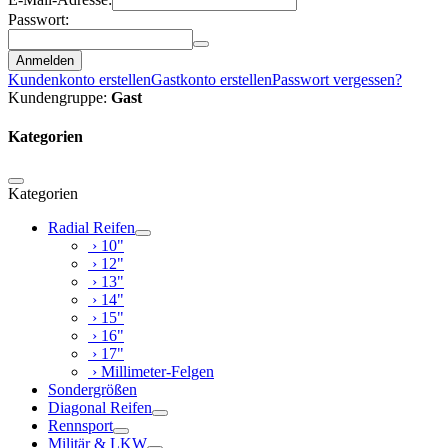
Passwort:
Anmelden
Kundenkonto erstellen
Gastkonto erstellen
Passwort vergessen?
Kundengruppe:
Gast
Kategorien
Kategorien
Radial Reifen
› 10"
› 12"
› 13"
› 14"
› 15"
› 16"
› 17"
› Millimeter-Felgen
Sondergrößen
Diagonal Reifen
Rennsport
Militär & LKW