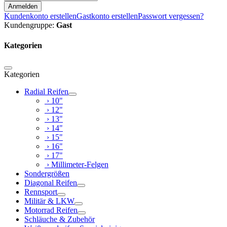
Anmelden
Kundenkonto erstellen
Gastkonto erstellen
Passwort vergessen?
Kundengruppe:
Gast
Kategorien
Kategorien
Radial Reifen
› 10"
› 12"
› 13"
› 14"
› 15"
› 16"
› 17"
› Millimeter-Felgen
Sondergrößen
Diagonal Reifen
Rennsport
Militär & LKW
Motorrad Reifen
Schläuche & Zubehör