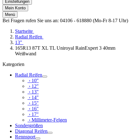
Einstellungen
Mein Konto
Menü
Bei Fragen rufen Sie uns an: 04106 - 618880 (Mo-Fr 8-17 Uhr)
Startseite
Radial Reifen
13"
165R13 87T XL TL Uniroyal RainExpert 3 40mm
Weißwand
Kategorien
Radial Reifen
› 10"
› 12"
› 13"
› 14"
› 15"
› 16"
› 17"
› Millimeter-Felgen
Sondergrößen
Diagonal Reifen
Rennsport