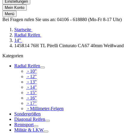
Einstellungen
Mein Konto
Menü
Bei Fragen rufen Sie uns an: 04106 - 618880 (Mo-Fr 8-17 Uhr)
Startseite
Radial Reifen
14"
145R14 76H TL Pirelli Cinturato CA67 40mm Weißwand
Kategorien
Radial Reifen
› 10"
› 12"
› 13"
› 14"
› 15"
› 16"
› 17"
› Millimeter-Felgen
Sondergrößen
Diagonal Reifen
Rennsport
Militär & LKW