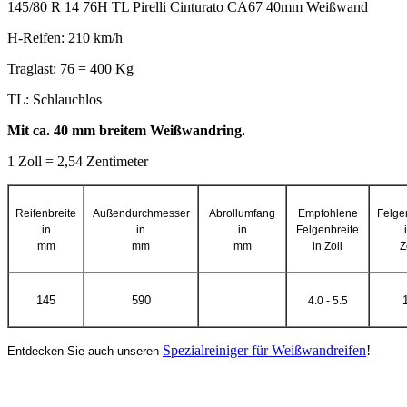
145/80 R 14 76H TL Pirelli Cinturato CA67 40mm Weißwand
H-Reifen: 210 km/h
Traglast: 76 = 400 Kg
TL: Schlauchlos
Mit ca. 40 mm breitem Weißwandring.
1 Zoll = 2,54 Zentimeter
Reifenbreite
Außendurchmesser
Abrollumfang
Empfohlene
Felge
in
in
in
Felgenbreite
mm
mm
mm
in Zoll
Z
145
590
4.0 - 5.5
Spezialreiniger für Weißwandreifen
!
Entdecken Sie auch unseren