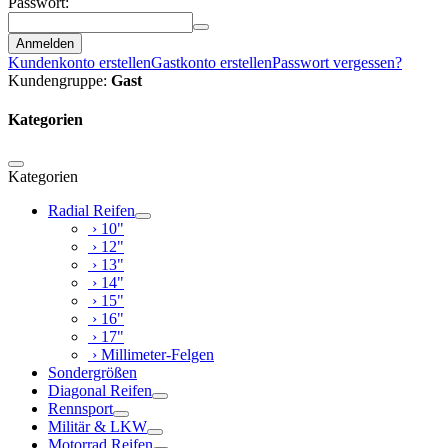
Passwort:
Anmelden
Kundenkonto erstellen
Gastkonto erstellen
Passwort vergessen?
Kundengruppe:
Gast
Kategorien
Kategorien
Radial Reifen
› 10"
› 12"
› 13"
› 14"
› 15"
› 16"
› 17"
› Millimeter-Felgen
Sondergrößen
Diagonal Reifen
Rennsport
Militär & LKW
Motorrad Reifen