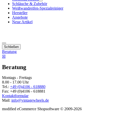
Schläuche & Zubehör
Weißwandreifen-Spezialreiniger
Hersteller
Angebote
Neue Artikel
Schließen
Beratung
☒
Beratung
Montags - Freitags
8.00 - 17.00 Uhr
Tel.:
+49 (0)4106 - 618880
Fax: +49 (0)4106 - 618881
Kontaktformular
Mail:
info@vintagewheels.de
mod
ified eCommerce Shopsoftware © 2009-2026