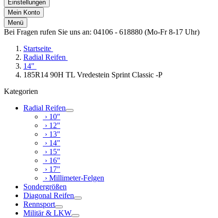
Einstellungen
Mein Konto
Menü
Bei Fragen rufen Sie uns an: 04106 - 618880 (Mo-Fr 8-17 Uhr)
Startseite
Radial Reifen
14"
185R14 90H TL Vredestein Sprint Classic -P
Kategorien
Radial Reifen
› 10"
› 12"
› 13"
› 14"
› 15"
› 16"
› 17"
› Millimeter-Felgen
Sondergrößen
Diagonal Reifen
Rennsport
Militär & LKW