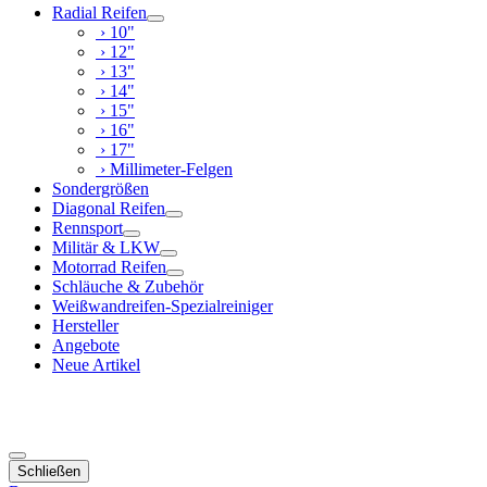
Radial Reifen
› 10"
› 12"
› 13"
› 14"
› 15"
› 16"
› 17"
› Millimeter-Felgen
Sondergrößen
Diagonal Reifen
Rennsport
Militär & LKW
Motorrad Reifen
Schläuche & Zubehör
Weißwandreifen-Spezialreiniger
Hersteller
Angebote
Neue Artikel
Schließen