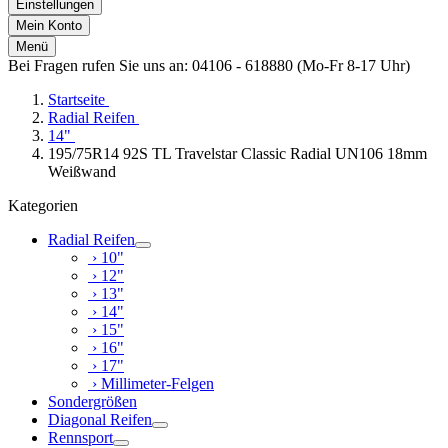
Einstellungen
Mein Konto
Menü
Bei Fragen rufen Sie uns an: 04106 - 618880 (Mo-Fr 8-17 Uhr)
Startseite
Radial Reifen
14"
195/75R14 92S TL Travelstar Classic Radial UN106 18mm
Weißwand
Kategorien
Radial Reifen
› 10"
› 12"
› 13"
› 14"
› 15"
› 16"
› 17"
› Millimeter-Felgen
Sondergrößen
Diagonal Reifen
Rennsport