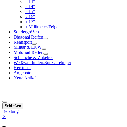
› 13"
› 14"
› 15"
› 16"
› 17"
› Millimeter-Felgen
Sondergrößen
Diagonal Reifen
Rennsport
Militär & LKW
Motorrad Reifen
Schläuche & Zubehör
Weißwandreifen-Spezialreiniger
Hersteller
Angebote
Neue Artikel
Schließen
Beratung
☒