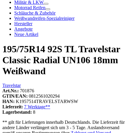
Militär & LKW
Motorrad Reifen
Schläuche & Zubehör
Weißwandreifen-Spezialreiniger
Hersteller
Angebote
Neue Artikel
195/75R14 92S TL Travelstar
Classic Radial UN106 18mm
Weißwand
Travelstar
Art.Nr.:
701876
GTIN/EAN:
0812561020294
HAN:
K1957514TRAVELSTARWSW
Lieferzeit:
7 Werktage**
Lagerbestand:
8
** gilt für Lieferungen innerhalb Deutschlands. Die Lieferzeit für
andere Länder verlängert sich um 3 - 5 Tage. Auslandsversand
gemäß unseren Bestimmungen über
Zahlung und Versand
.