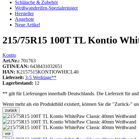
Schläuche & Zubehör
Weißwandreifen-Spezialreiniger
Hersteller
Angebote
Neue Artikel
215/75R15 100T TL Kontio Wh
Kontio
Art.Nr.:
701763
GTIN/EAN:
6438431032651
HAN:
K2157515KONTIOWHICL40
Lieferzeit:
3-5 Werktage**
Lagerbestand:
12
** gilt für Lieferungen innerhalb Deutschlands. Die Lieferzeit für 
Wenn mehr als ein Produktbild existiert, können Sie die "Zurück-" u
zurück
vor