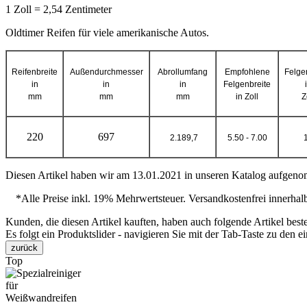
1 Zoll = 2,54 Zentimeter
Oldtimer Reifen für
viele
amerikanische
Autos.
Reifenbreite
Außendurchmesser
Abrollumfang
Empfohlene
Felge
in
in
in
Felgenbreite
mm
mm
mm
in Zoll
Z
220
697
2.189,7
5.50 - 7.00
Diesen Artikel haben wir am 13.01.2021 in unseren Katalog aufgenom
*Alle Preise inkl. 19% Mehrwertsteuer. Versandkostenfrei innerha
Kunden, die diesen Artikel kauften, haben auch folgende Artikel bestel
Es folgt ein Produktslider - navigieren Sie mit der Tab-Taste zu den e
zurück
Top