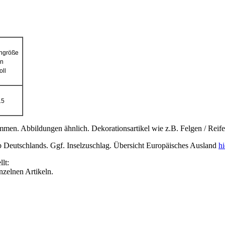
ngröße
in
oll
15
men. Abbildungen ähnlich. Dekorationsartikel wie z.B. Felgen / Reif
lb Deutschlands. Ggf. Inselzuschlag. Übersicht Europäisches Ausland
hi
lt:
inzelnen Artikeln.