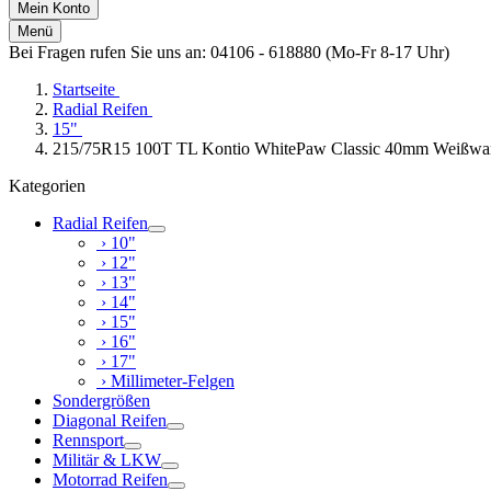
Mein Konto
Menü
Bei Fragen rufen Sie uns an: 04106 - 618880 (Mo-Fr 8-17 Uhr)
Startseite
Radial Reifen
15"
215/75R15 100T TL Kontio WhitePaw Classic 40mm Weißwa
Kategorien
Radial Reifen
› 10"
› 12"
› 13"
› 14"
› 15"
› 16"
› 17"
› Millimeter-Felgen
Sondergrößen
Diagonal Reifen
Rennsport
Militär & LKW
Motorrad Reifen