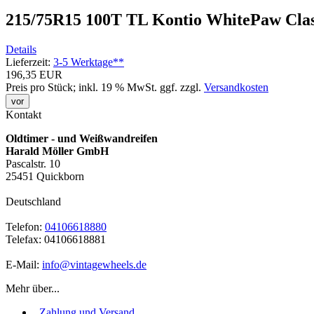
215/75R15 100T TL Kontio WhitePaw Cl
Details
Lieferzeit:
3-5 Werktage**
196,35 EUR
Preis pro Stück; inkl. 19 % MwSt.
ggf. zzgl.
Versandkosten
vor
Kontakt
Oldtimer - und Weißwandreifen
Harald Möller GmbH
Pascalstr. 10
25451 Quickborn
Deutschland
Telefon:
04106618880
Telefax: 04106618881
E-Mail:
info@vintagewheels.de
Mehr über...
Zahlung und Versand