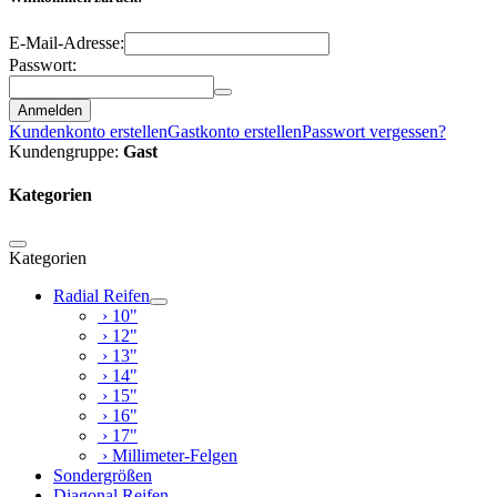
E-Mail-Adresse:
Passwort:
Anmelden
Kundenkonto erstellen
Gastkonto erstellen
Passwort vergessen?
Kundengruppe:
Gast
Kategorien
Kategorien
Radial Reifen
› 10"
› 12"
› 13"
› 14"
› 15"
› 16"
› 17"
› Millimeter-Felgen
Sondergrößen
Diagonal Reifen