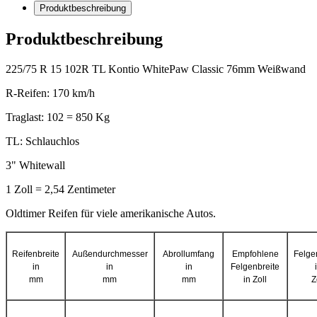
Produktbeschreibung
Produktbeschreibung
225/75 R 15 102R TL Kontio WhitePaw Classic 76mm Weißwand
R-Reifen: 170 km/h
Traglast: 102 = 850 Kg
TL: Schlauchlos
3" Whitewall
1 Zoll = 2,54 Zentimeter
Oldtimer Reifen für
viele
amerikanische
Autos.
Reifenbreite
Außendurchmesser
Abrollumfang
Empfohlene
Felge
in
in
in
Felgenbreite
mm
mm
mm
in Zoll
Z