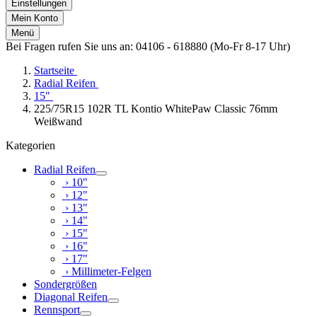
Einstellungen
Mein Konto
Menü
Bei Fragen rufen Sie uns an: 04106 - 618880 (Mo-Fr 8-17 Uhr)
Startseite
Radial Reifen
15"
225/75R15 102R TL Kontio WhitePaw Classic 76mm
Weißwand
Kategorien
Radial Reifen
› 10"
› 12"
› 13"
› 14"
› 15"
› 16"
› 17"
› Millimeter-Felgen
Sondergrößen
Diagonal Reifen
Rennsport