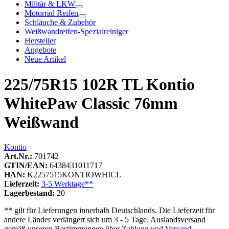
Militär & LKW
Motorrad Reifen
Schläuche & Zubehör
Weißwandreifen-Spezialreiniger
Hersteller
Angebote
Neue Artikel
225/75R15 102R TL Kontio
WhitePaw Classic 76mm
Weißwand
Kontio
Art.Nr.:
701742
GTIN/EAN:
6438431011717
HAN:
K2257515KONTIOWHICL
Lieferzeit:
3-5 Werktage**
Lagerbestand:
20
** gilt für Lieferungen innerhalb Deutschlands. Die Lieferzeit für
andere Länder verlängert sich um 3 - 5 Tage. Auslandsversand
gemäß unseren Bestimmungen über
Zahlung und Versand
.