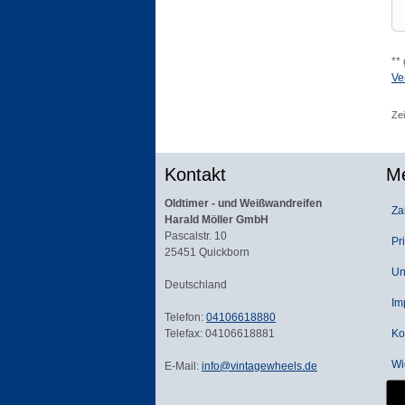
**
Ve
Ze
Kontakt
Me
Oldtimer - und Weißwandreifen
Zah
Harald Möller GmbH
Pascalstr. 10
Pri
25451 Quickborn
Un
Deutschland
Im
Telefon:
04106618880
Telefax: 04106618881
Kon
Wid
E-Mail:
info@vintagewheels.de