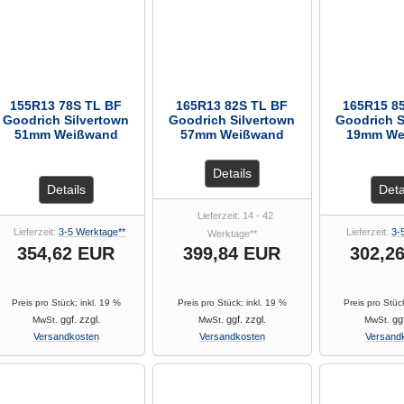
155R13 78S TL BF
165R13 82S TL BF
165R15 8
Goodrich Silvertown
Goodrich Silvertown
Goodrich S
51mm Weißwand
57mm Weißwand
19mm We
Details
Details
Deta
Lieferzeit: 14 - 42
Lieferzeit:
3-5 Werktage**
Lieferzeit:
3-
Werktage**
354,62 EUR
399,84 EUR
302,2
Preis pro Stück; inkl. 19 %
Preis pro Stück; inkl. 19 %
Preis pro Stüc
ggf. zzgl.
ggf. zzgl.
ggf
MwSt.
MwSt.
MwSt.
Versandkosten
Versandkosten
Versand