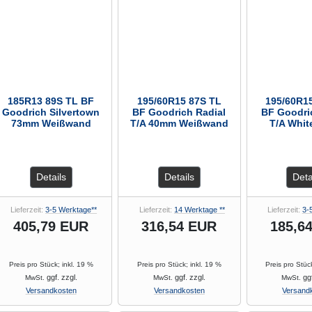
185R13 89S TL BF
195/60R15 87S TL
195/60R1
Goodrich Silvertown
BF Goodrich Radial
BF Goodri
73mm Weißwand
T/A 40mm Weißwand
T/A Whit
Details
Details
Deta
Lieferzeit:
3-5 Werktage**
Lieferzeit:
14 Werktage **
Lieferzeit:
3-
405,79 EUR
316,54 EUR
185,6
Preis pro Stück; inkl. 19 %
Preis pro Stück; inkl. 19 %
Preis pro Stüc
ggf. zzgl.
ggf. zzgl.
ggf
MwSt.
MwSt.
MwSt.
Versandkosten
Versandkosten
Versand