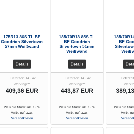
175R13 86S TL BF
185/70R13 85S TL
185/70R1
Goodrich Silvertown
BF Goodrich
BF Goo
57mm Weißwand
Silvertown 51mm
Silverto
Weißwand
Weiß
Details
Details
Deta
Lieferzeit: 14 - 42
Lieferzeit: 14 - 42
Lieferzeit
Werktage**
Werktage**
Werkta
409,36 EUR
443,87 EUR
389,1
Preis pro Stück; inkl. 19 %
Preis pro Stück; inkl. 19 %
Preis pro Stüc
ggf. zzgl.
ggf. zzgl.
ggf
MwSt.
MwSt.
MwSt.
Versandkosten
Versandkosten
Versand