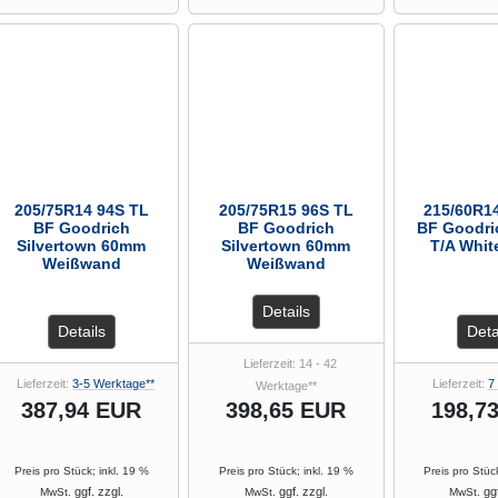
205/75R14 94S TL
205/75R15 96S TL
215/60R1
BF Goodrich
BF Goodrich
BF Goodri
Silvertown 60mm
Silvertown 60mm
T/A Whit
Weißwand
Weißwand
Details
Details
Deta
Lieferzeit: 14 - 42
Lieferzeit:
3-5 Werktage**
Lieferzeit:
7
Werktage**
387,94 EUR
398,65 EUR
198,7
Preis pro Stück; inkl. 19 %
Preis pro Stück; inkl. 19 %
Preis pro Stüc
ggf. zzgl.
ggf. zzgl.
ggf
MwSt.
MwSt.
MwSt.