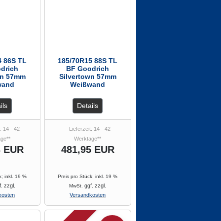
4 86S TL
185/70R15 88S TL
drich
BF Goodrich
wn 57mm
Silvertown 57mm
wand
Weißwand
ils
Details
: 14 - 42
Lieferzeit: 14 - 42
ge**
Werktage**
3 EUR
481,95 EUR
k; inkl. 19 %
Preis pro Stück; inkl. 19 %
. zzgl.
ggf. zzgl.
MwSt.
kosten
Versandkosten