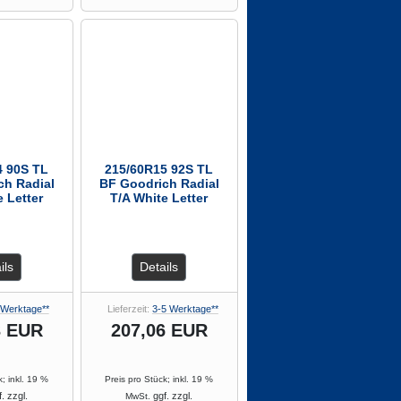
4 90S TL
215/60R15 92S TL
ch Radial
BF Goodrich Radial
e Letter
T/A White Letter
ils
Details
 Werktage**
Lieferzeit:
3-5 Werktage**
3 EUR
207,06 EUR
k; inkl. 19 %
Preis pro Stück; inkl. 19 %
. zzgl.
ggf. zzgl.
MwSt.