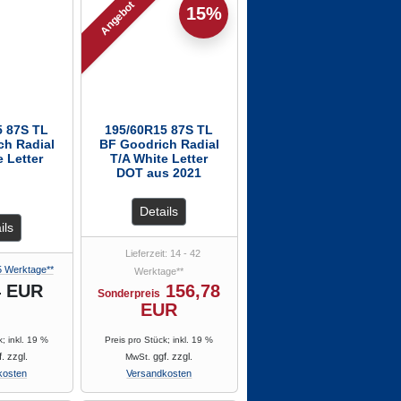
Angebot
15%
5 87S TL
195/60R15 87S TL
ch Radial
BF Goodrich Radial
e Letter
T/A White Letter
DOT aus 2021
Details
ils
Lieferzeit: 14 - 42
5 Werktage**
Werktage**
4 EUR
156,78
Sonderpreis
EUR
k; inkl. 19 %
Preis pro Stück; inkl. 19 %
. zzgl.
ggf. zzgl.
MwSt.
kosten
Versandkosten