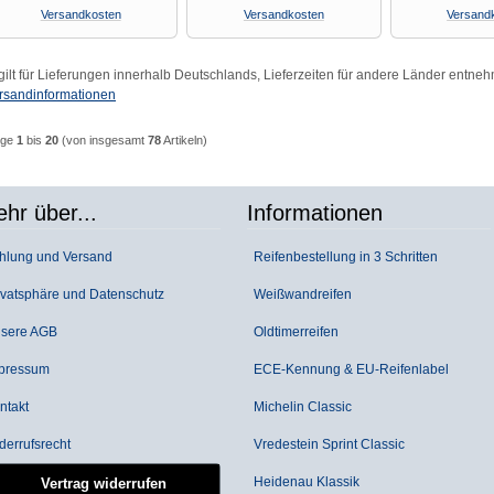
Versandkosten
Versandkosten
Versand
 gilt für Lieferungen innerhalb Deutschlands, Lieferzeiten für andere Länder entneh
rsandinformationen
ige
1
bis
20
(von insgesamt
78
Artikeln)
hr über...
Informationen
lung und Versand
Reifenbestellung in 3 Schritten
vatsphäre und Datenschutz
Weißwandreifen
sere AGB
Oldtimerreifen
pressum
ECE-Kennung & EU-Reifenlabel
takt
Michelin Classic
errufsrecht
Vredestein Sprint Classic
Heidenau Klassik
Vertrag widerrufen