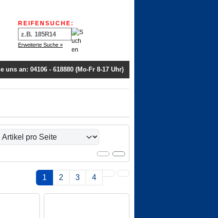
nformationen
REIFENSUCHE:
Erweiterte Suche »
e uns an: 04106 - 618880 (Mo-Fr 8-17 Uhr)
r Listenansicht wählen.
1
2
3
4