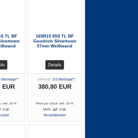
5S TL BF
165R15 85S TL BF
ilvertown
Goodrich Silvertown
ißwand
57mm Weißwand
ils
Details
5 Werktage**
Lieferzeit:
3-5 Werktage**
6 EUR
380,80 EUR
k; inkl. 19 %
Preis pro Stück; inkl. 19 %
. zzgl.
ggf. zzgl.
MwSt.
kosten
Versandkosten