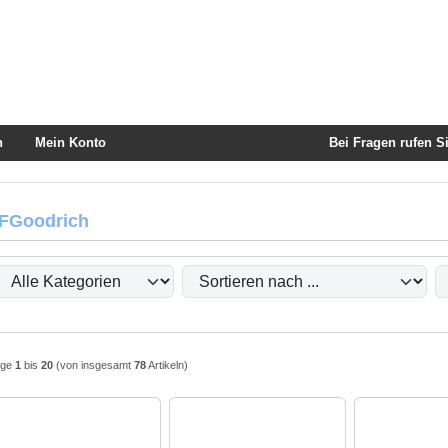
ton
Springe zum Button für Einstellungen
Springe zu den allgemeinen I
n
Mein Konto
Bei Fragen rufen Si
FGoodrich
ier können Sie die nachfolgenden Artikel umsortieren und zwischen einer Box- ode
ige
1
bis
20
(von insgesamt
78
Artikeln)