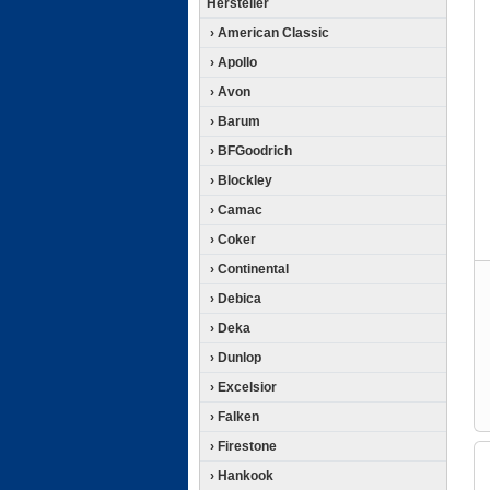
Hersteller
› American Classic
› Apollo
› Avon
› Barum
› BFGoodrich
› Blockley
› Camac
› Coker
› Continental
› Debica
› Deka
› Dunlop
› Excelsior
› Falken
› Firestone
› Hankook