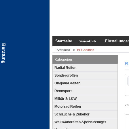
Sprungnavigation
Springe zur Navigation
Springe zum Inhalt
Springe zum Login-But
Startseite
Einstellunge
Warenkorb
Beratung
Startseite
BFGoodrich
Kategorien
B
Radial Reifen
Sondergrößen
H
Diagonal Reifen
Rennsport
Militär & LKW
Ze
Motorrad Reifen
Schläuche & Zubehör
Weißwandreifen-Spezialreiniger