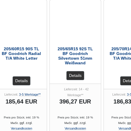
205/60R15 90S TL
205/65R15 92S TL
205/70R1
BF Goodrich Radial
BF Goodrich
BF Goodri
T/A White Letter
Silvertown 51mm
T/A Whit
Weißwand
Details
Details
Deta
Lieferzeit: 14 - 42
Lieferzeit:
3-5 Werktage**
Lieferzeit:
3-
Werktage**
185,64 EUR
396,27 EUR
186,8
Preis pro Stück; inkl. 19 %
Preis pro Stück; inkl. 19 %
Preis pro Stüc
ggf. zzgl.
ggf. zzgl.
ggf
MwSt.
MwSt.
MwSt.
Versandkosten
Versandkosten
Versand