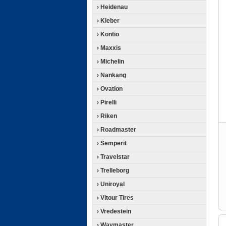
› Heidenau
› Kleber
› Kontio
› Maxxis
› Michelin
› Nankang
› Ovation
› Pirelli
› Riken
› Roadmaster
› Semperit
› Travelstar
› Trelleborg
› Uniroyal
› Vitour Tires
› Vredestein
› Waymaster