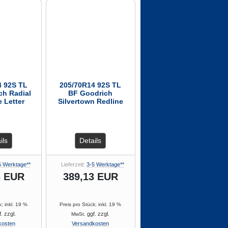
4 92S TL
205/70R14 92S TL
ch Radial
BF Goodrich
e Letter
Silvertown Redline
ils
Details
5 Werktage**
Lieferzeit:
3-5 Werktage**
3 EUR
389,13 EUR
k; inkl. 19 %
Preis pro Stück; inkl. 19 %
. zzgl.
ggf. zzgl.
MwSt.
kosten
Versandkosten