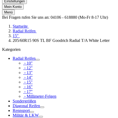
Einstellungen
Mein Konto
Menü
Bei Fragen rufen Sie uns an: 04106 - 618880 (Mo-Fr 8-17 Uhr)
Startseite
Radial Reifen
15"
205/60R15 90S TL BF Goodrich Radial T/A White Letter
Kategorien
Radial Reifen
› 10"
› 12"
› 13"
› 14"
› 15"
› 16"
› 17"
› Millimeter-Felgen
Sondergrößen
Diagonal Reifen
Rennsport
Militär & LKW