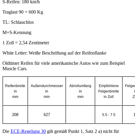
S-Reifen: 180 km/h
Traglast 90 = 600 Kg
TL: Schlauchlos
M+S-Kennung
1 Zoll = 2,54 Zentimeter
White Letter: Weiße Beschriftung auf der Reifenflanke
Oldtimer Reifen für
viele
amerikanische
A
utos wie zum Beispiel
Muscle Cars.
Reifenbreite
Außendurchmesser
Abrollumfang
Empfohlene
Felge
in
in
in
Felgenbreite
mm
mm
mm
in Zoll
Z
208
627
5.5 - 7.5
Die
ECE-Regelung 30
gilt gemäß Punkt 1, Satz 2 a) nicht für