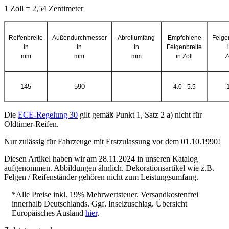
1 Zoll = 2,54 Zentimeter
Reifenbreite
Außendurchmesser
Abrollumfang
Empfohlene
Felge
in
in
in
Felgenbreite
mm
mm
mm
in Zoll
Z
145
590
4.0 - 5.5
Die
ECE-Regelung 30
gilt gemäß Punkt 1, Satz 2 a) nicht für
Oldtimer-Reifen.
Nur zulässig für Fahrzeuge mit Erstzulassung vor dem 01.10.1990!
Diesen Artikel haben wir am 28.11.2024 in unseren Katalog
aufgenommen. Abbildungen ähnlich. Dekorationsartikel wie z.B.
Felgen / Reifenständer gehören nicht zum Leistungsumfang.
*Alle Preise inkl. 19% Mehrwertsteuer. Versandkostenfrei
innerhalb Deutschlands. Ggf. Inselzuschlag. Übersicht
Europäisches Ausland
hier
.