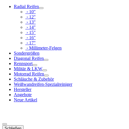
Radial Reifen
› 10"
› 12"
› 13"
› 14"
› 15"
› 16"
› 17"
› Millimeter-Felgen
Sondergrößen
Diagonal Reifen
Rennsport
Militär & LKW
Motorrad Reifen
Schläuche & Zubehör
Weißwandreifen-Spezialreiniger
Hersteller
Angebote
Neue Artikel
Schließen