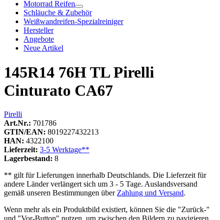
Motorrad Reifen
Schläuche & Zubehör
Weißwandreifen-Spezialreiniger
Hersteller
Angebote
Neue Artikel
145R14 76H TL Pirelli
Cinturato CA67
Pirelli
Art.Nr.:
701786
GTIN/EAN:
8019227432213
HAN:
4322100
Lieferzeit:
3-5 Werktage**
Lagerbestand:
8
** gilt für Lieferungen innerhalb Deutschlands. Die Lieferzeit für
andere Länder verlängert sich um 3 - 5 Tage. Auslandsversand
gemäß unseren Bestimmungen über
Zahlung und Versand
.
Wenn mehr als ein Produktbild existiert, können Sie die "Zurück-"
und "Vor-Button" nutzen, um zwischen den Bildern zu navigieren.