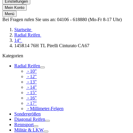
Einstellungen
Mein Konto
Menü
Bei Fragen rufen Sie uns an: 04106 - 618880 (Mo-Fr 8-17 Uhr)
Startseite
Radial Reifen
14"
145R14 76H TL Pirelli Cinturato CA67
Kategorien
Radial Reifen
› 10"
› 12"
› 13"
› 14"
› 15"
› 16"
› 17"
› Millimeter-Felgen
Sondergrößen
Diagonal Reifen
Rennsport
Militär & LKW