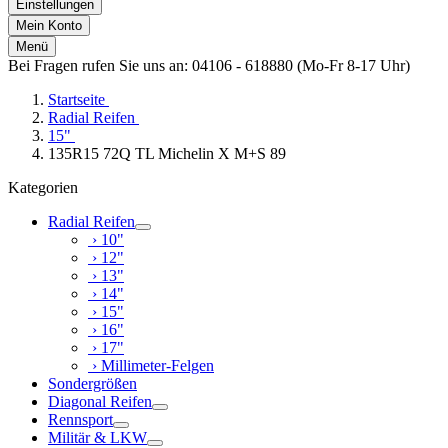
Einstellungen
Mein Konto
Menü
Bei Fragen rufen Sie uns an: 04106 - 618880 (Mo-Fr 8-17 Uhr)
Startseite
Radial Reifen
15"
135R15 72Q TL Michelin X M+S 89
Kategorien
Radial Reifen
› 10"
› 12"
› 13"
› 14"
› 15"
› 16"
› 17"
› Millimeter-Felgen
Sondergrößen
Diagonal Reifen
Rennsport
Militär & LKW