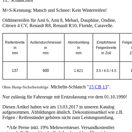
TL: Schlauchlos
M+S-Kennung: Matsch und Schnee: Kein Winterreifen!
Oldtimerreifen
für Ami 6, Ami 8, Mehari, Dauphine, Ondine,
Citroen 4 CV, Renault R8, Renault R10, Floride, Caravelle.
Reifenbreite
Außendurchmesser
Abrollumfang
Empfohlene
Felge
in
in
in
Felgenbreite
mm
mm
mm
in Zoll
Z
137
600
1.821
3.5 / 4.0 / 4.5
Michelin-Schlauch "
15 CB 13
".
Ohne Hump-Sicherheitsfelge:
Nur zulässig für Fahrzeuge mit Erstzulassung vor dem 01.10.1990!
Diesen Artikel haben wir am 13.03.2017 in unseren Katalog
aufgenommen. Abbildungen ähnlich. Dekorationsartikel wie z.B.
Felgen / Reifenständer gehören nicht zum Leistungsumfang.
*Alle Preise inkl. 19% Mehrwertsteuer. Versandkostenfrei