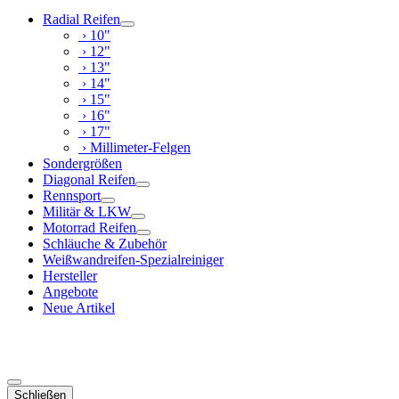
Radial Reifen
› 10"
› 12"
› 13"
› 14"
› 15"
› 16"
› 17"
› Millimeter-Felgen
Sondergrößen
Diagonal Reifen
Rennsport
Militär & LKW
Motorrad Reifen
Schläuche & Zubehör
Weißwandreifen-Spezialreiniger
Hersteller
Angebote
Neue Artikel
Schließen