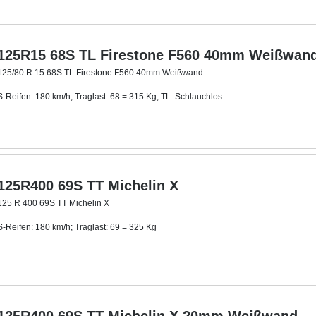
125R15 68S TL Firestone F560 40mm Weißwan
125/80 R 15 68S TL Firestone F560 40mm Weißwand
S-Reifen: 180 km/h; Traglast: 68 = 315 Kg; TL: Schlauchlos
Mit ca. 40 mm breitem Weißwandring.
125R400 69S TT Michelin X
125 R 400 69S TT Michelin X
S-Reifen: 180 km/h; Traglast: 69 = 325 Kg
TT: Schlauch-Reifen