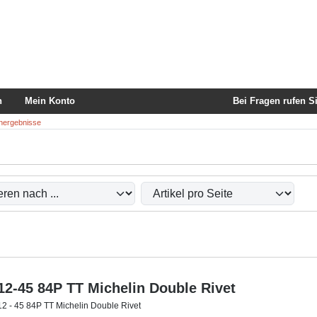
ton
Springe zum Button für Einstellungen
Springe zu den allgemeinen I
n
Mein Konto
Bei Fragen rufen Si
hergebnisse
rtieren und zwischen einer Box- oder Listenansicht wählen.
12-45 84P TT Michelin Double Rivet
12 - 45 84P TT Michelin Double Rivet